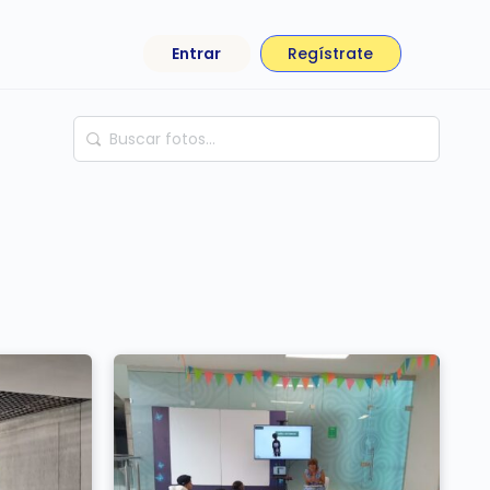
Entrar
Regístrate
Buscar
fotos...