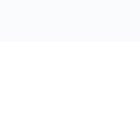
ayudarte?